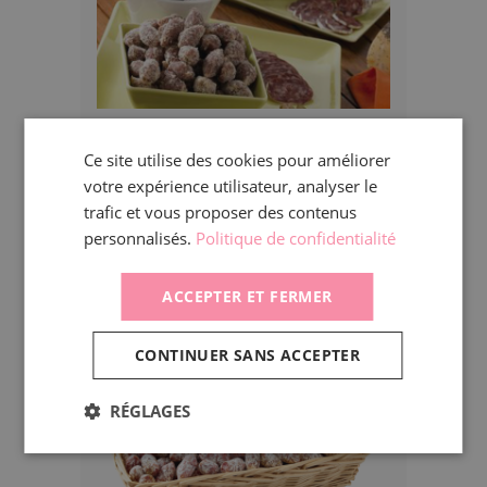
DÉCOUVRIR
Ce site utilise des cookies pour améliorer
votre expérience utilisateur, analyser le
trafic et vous proposer des contenus
personnalisés.
Politique de confidentialité
GRIGNOTONS NOIX - QUALITÉ SUPÉRIEURE -
PIÈCES D'ENV. 5G
ACCEPTER ET FERMER
CONTINUER SANS ACCEPTER
RÉGLAGES