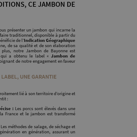
DITIONS, CE JAMBON DE
ous présenter un jambon qui incarne la
faire traditionnel, disponible à partir du
néficie de l’
Indication Géographique
ine, de sa qualité et de son élaboration
e plus, notre Jambon de Bayonne est
 qui a obtenu le label «
Jambon de
moignant de notre engagement en faveur
N LABEL, UNE GARANTIE
oitement lié à son territoire d’origine et
tit :
écise :
Les porcs sont élevés dans une
la France et le jambon est transformé
Les méthodes de salage, de séchage et
 génération en génération, assurant un