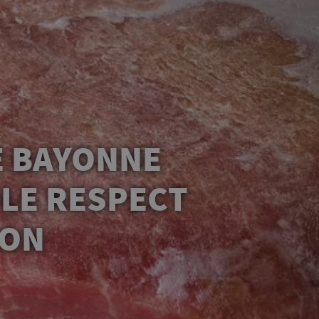
E BAYONNE
 LE RESPECT
ION