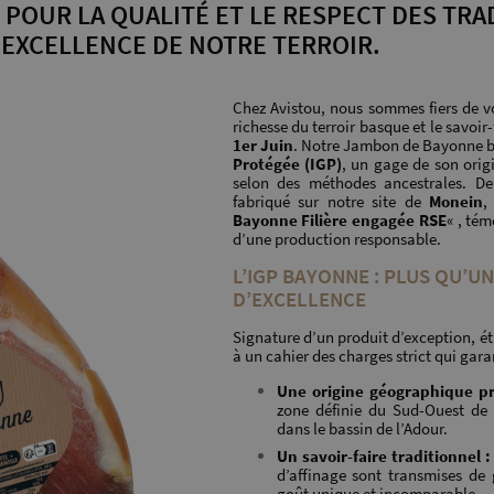
POUR LA QUALITÉ ET LE RESPECT DES TRA
’EXCELLENCE DE NOTRE TERROIR.
Chez Avistou, nous sommes fiers de v
richesse du terroir basque et le savoir-
1er Juin
. Notre Jambon de Bayonne bé
Protégée (IGP)
, un gage de son orig
selon des méthodes ancestrales. D
fabriqué sur notre site de
Monein
,
Bayonne Filière engagée RSE
« , té
d’une production responsable.
L’IGP BAYONNE : PLUS QU’U
D’EXCELLENCE
Signature d’un produit d’exception, étr
à un cahier des charges strict qui garan
Une origine géographique pr
zone définie du Sud-Ouest de 
dans le bassin de l’Adour.
Un savoir-faire traditionnel :
d’affinage sont transmises de
goût unique et incomparable.