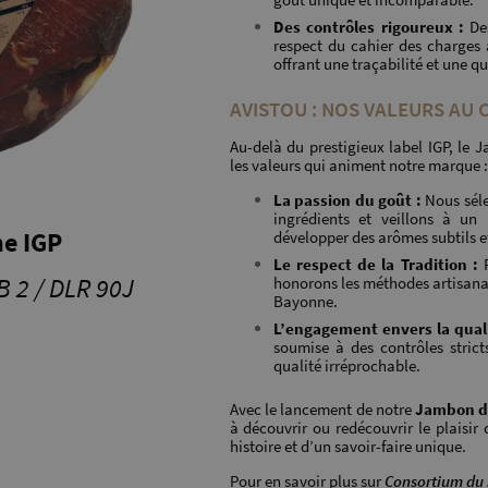
Des contrôles rigoureux :
Des
respect du cahier des charges
offrant une traçabilité et une qu
AVISTOU : NOS VALEURS AU 
Au-delà du prestigieux label IGP, le
les valeurs qui animent notre marque :
La passion du goût :
Nous séle
ingrédients et veillons à un
e IGP
développer des arômes subtils e
Le respect de la Tradition :
F
B 2 / DLR 90J
honorons les méthodes artisan
Bayonne.
L’engagement envers la quali
soumise à des contrôles stric
qualité irréprochable.
Avec le lancement de notre
Jambon d
à découvrir ou redécouvrir le plaisir
histoire et d’un savoir-faire unique.
Pour en savoir plus sur
Consortium du