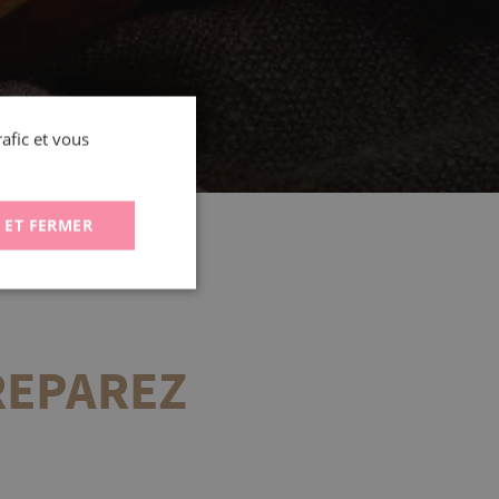
rafic et vous
 ET FERMER
REPAREZ