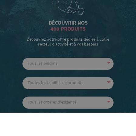
DÉCOUVRIR NOS
400 PRODUITS
Découvrez notre offre produits dédiée à votre
secteur d’activité et à vos besoins
Tous les besoins
Toutes les familles de produits
Tous les critères d'exigence
RECHERCHER