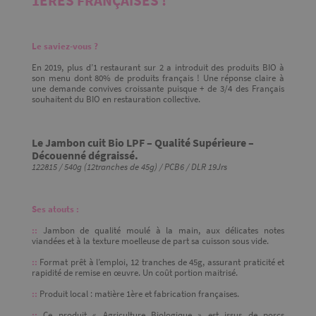
1ÈRES FRANÇAISES !
Le saviez-vous ?
En 2019, plus d’1 restaurant sur 2 a introduit des produits BIO à
son menu dont 80% de produits français ! Une réponse claire à
une demande convives croissante puisque + de 3/4 des Français
souhaitent du BIO en restauration collective.
Le Jambon cuit Bio LPF – Qualité Supérieure –
Découenné dégraissé.
122815 / 540g (12tranches de 45g) / PCB6 / DLR 19Jrs
Ses atouts :
::
Jambon de qualité moulé à la main, aux délicates notes
viandées et à la texture moelleuse de part sa cuisson sous vide.
::
Format prêt à l’emploi, 12 tranches de 45g, assurant praticité et
rapidité de remise en œuvre. Un coût portion maitrisé.
::
Produit local : matière 1ère et fabrication françaises.
::
Ce produit « Agriculture Biologique » est issus de porcs