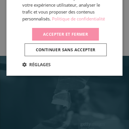
votre expérience utilisateur, analyser le
trafic et vous proposer des contenus
REMISE EN OEUVRE :
A TRANCHER. A PROPOSER FROID OU
personnalisés.
Politique de confidentialité
CHAUD.
ACCEPTER ET FERMER
CONTINUER SANS ACCEPTER
RÉGLAGES