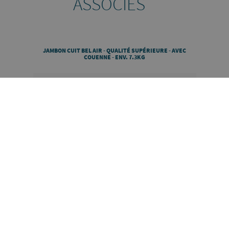
ASSOCIÉS
JAMBON CUIT BEL AIR - QUALITÉ SUPÉRIEURE - AVEC
COUENNE - ENV. 7.3KG
DÉCOUVRIR