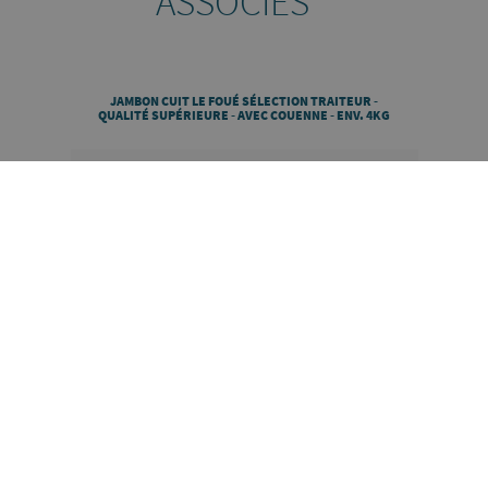
ASSOCIÉS
JAMBON CUIT LE FOUÉ SÉLECTION TRAITEUR -
QUALITÉ SUPÉRIEURE - AVEC COUENNE - ENV. 4KG
DÉCOUVRIR