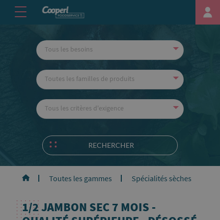
Tous les besoins
Toutes les familles de produits
Tous les critères d'exigence
RECHERCHER
Toutes les gammes
Spécialités sèches
Le
1/2 JAMBON SEC 7 MOIS -