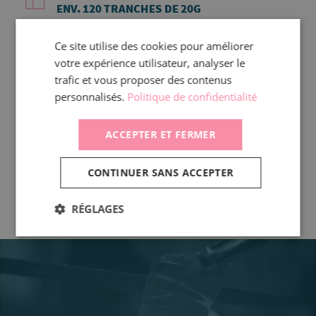
ENV. 120 TRANCHES DE 20G
Ce site utilise des cookies pour améliorer
DLR :
60 JOURS
votre expérience utilisateur, analyser le
trafic et vous proposer des contenus
CONSERVATION :
personnalisés.
Politique de confidentialité
+8°C MAXIMUM
ACCEPTER ET FERMER
REMISE EN OEUVRE :
A TRANCHER.
CONTINUER SANS ACCEPTER
RÉGLAGES