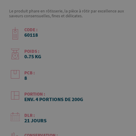
Le produit phare en rôtisserie, la pièce à rôtir par excellence aux
saveurs consensuelles, fines et délicates.
CODE :
60118
POIDS :
0.75 KG
PCB :
8
PORTION :
ENV. 4 PORTIONS DE 200G
DLR :
21 JOURS
CONSERVATION :