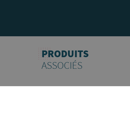
PRODUITS
ASSOCIÉS
 -
JAMBON CUIT LABEL ROUGE - QUALITÉ SUPÉRIEURE -
AVEC COUENNE - ENV. 6.5KG