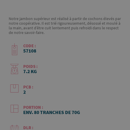
Notre jambon supérieur est réalisé à partir de cochons élevés par
notre coopérative. Il est trié rigoureusement, désossé et moulé à
la main, avant d’être cuit lentement puis refroidi dans le respect
de notre savoir-faire.
CODE :
57108
POIDS :
7.2 KG
PCB :
2
PORTION :
ENV. 80 TRANCHES DE 70G
DLR :