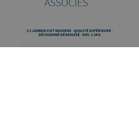
ASSOCIÉS
1/2 JAMBON CUIT NAVARRE - QUALITÉ SUPÉRIEURE -
DÉCOUENNÉ DÉGRAISSÉ - ENV. 3.5KG
DÉCOUVRIR