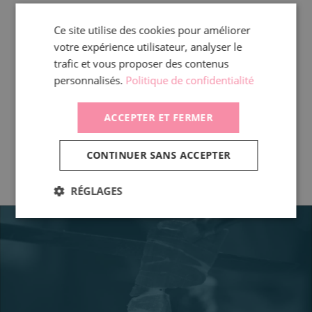
DLR :
90 JOURS
Ce site utilise des cookies pour améliorer
votre expérience utilisateur, analyser le
CONSERVATION :
trafic et vous proposer des contenus
+8°C MAXIMUM
personnalisés.
Politique de confidentialité
REMISE EN OEUVRE :
ACCEPTER ET FERMER
A TRANCHER.
CONTINUER SANS ACCEPTER
RÉGLAGES