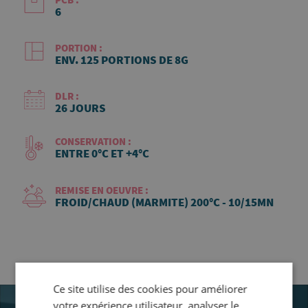
6
PORTION :
ENV. 125 PORTIONS DE 8G
DLR :
26 JOURS
CONSERVATION :
ENTRE 0°C ET +4°C
REMISE EN OEUVRE :
FROID/CHAUD (MARMITE) 200°C - 10/15MN
Ce site utilise des cookies pour améliorer
votre expérience utilisateur, analyser le