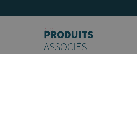
PRODUITS
ASSOCIÉS
SAUCISSON CUIT À L'AIL ÉLEVAGES BIEN-ÊTRE -
QUALITÉ CHOIX - FUMÉ AU BOIS DE HÊTRE - 1KG