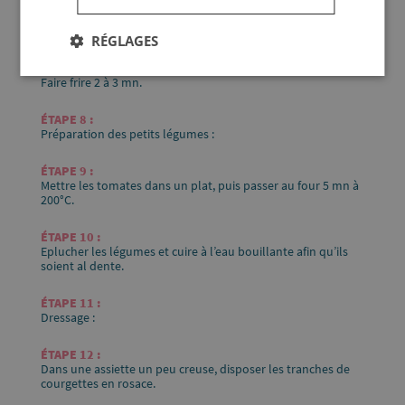
Rouler les boulettes dans la farine puis dans la chapelure
panko.
RÉGLAGES
Faire frire 2 à 3 mn.
Préparation des petits légumes :
Mettre les tomates dans un plat, puis passer au four 5 mn à
200°C.
Eplucher les légumes et cuire à l’eau bouillante afin qu’ils
soient al dente.
Dressage :
Dans une assiette un peu creuse, disposer les tranches de
courgettes en rosace.