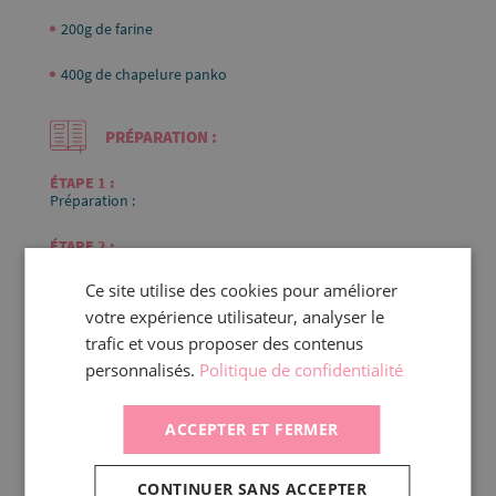
200g de farine
400g de chapelure panko
PRÉPARATION :
Préparation :
Boulettes végétales panées :
Ce site utilise des cookies pour améliorer
votre expérience utilisateur, analyser le
Faire chauffer la friteuse à 170°C.
trafic et vous proposer des contenus
personnalisés.
Politique de confidentialité
Battre l’œuf dans un bol.
ACCEPTER ET FERMER
Tremper les boulettes végétales dans l’œuf.
CONTINUER SANS ACCEPTER